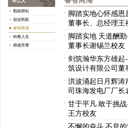
睿智商海
华工人
勤政耕耘
脚踏实地心怀感恩
创业凯歌
董事长、总经理王
睿智商海
脚踏实地 天道酬
科教人生
董事长谢锡兰校友
师德芳謦
剑筑瀚华东方雄起
筑设计有限公司董
洪波涌起日月辉涛
司珠海发电厂厂长
甘于平凡 敢于挑
王方校友
不懈的奋斗 不息