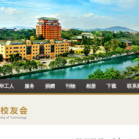
华工人
服务
捐赠
刊物
相册
下载
联系