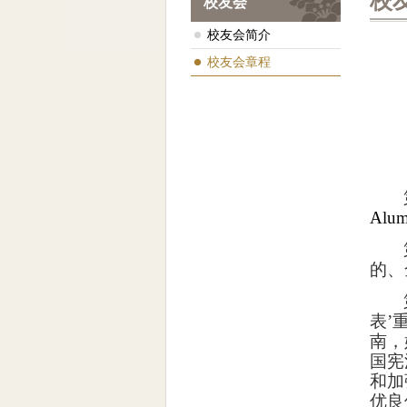
校
校友会
校友会简介
校友会章程
Alum
的、
表’
南，
国宪
和加
优良