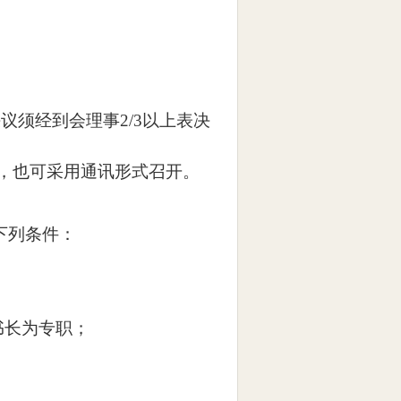
决议须经到会理事
2/3
以上表决
，也可采用通讯形式召开。
下列条件：
书长为专职；