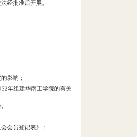
依法经批准后开展。
定的影响；
952
年
组建华南工学院的有关
会。
友会会员登记表》；