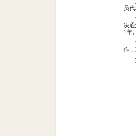
员代
决通
1
年
作，