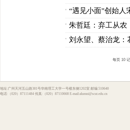
“遇见小面”创始
朱哲廷：弃工从农
刘永望、蔡治龙：
每页
10
地址:广州天河五山路381号华南理工大学一号楼东侧1202室 邮编:510640
电话:（020）87111484 传真:（020）87110668 E-mail:alumni@scut.edu.cn