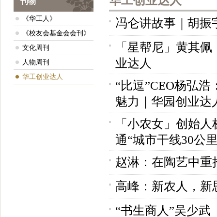
华工创业达人
刊物
《华工人》
冯仑讲故事｜胡振
《校友会基金会会刊》
「星帮尼」黄其佩
文化周刊
业达人
人物周刊
华工创业达人
“比逗”CEO杨弘浩
魅力｜华园创业达
「小农女」创始人
通“城市干线30公
赵淋：在陶艺中重
高峰：新农人，新
“书生商人”吴少武