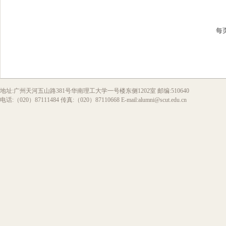
每
地址:广州天河五山路381号华南理工大学一号楼东侧1202室 邮编:510640
电话:（020）87111484 传真:（020）87110668 E-mail:alumni@scut.edu.cn