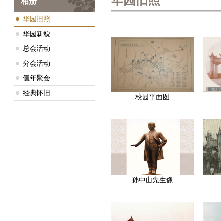
华园旧照
相册
华园旧照
华园新貌
总会活动
分会活动
值年聚会
经典怀旧
校园平面图
孙中山先生像