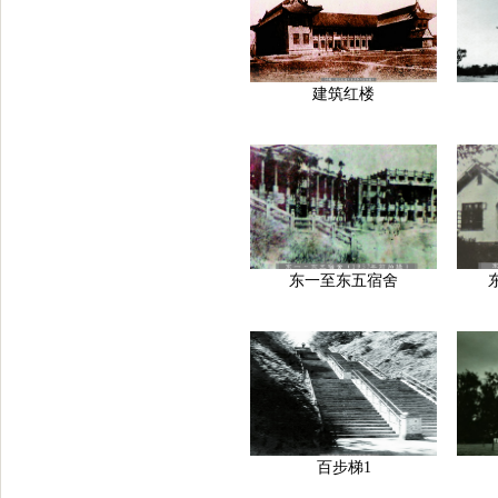
建筑红楼
东一至东五宿舍
百步梯1