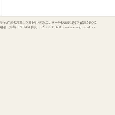
地址:广州天河五山路381号华南理工大学一号楼东侧1202室 邮编:510640
电话:（020）87111484 传真:（020）87110668 E-mail:alumni@scut.edu.cn