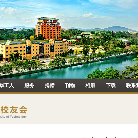
华工人
服务
捐赠
刊物
相册
下载
联系