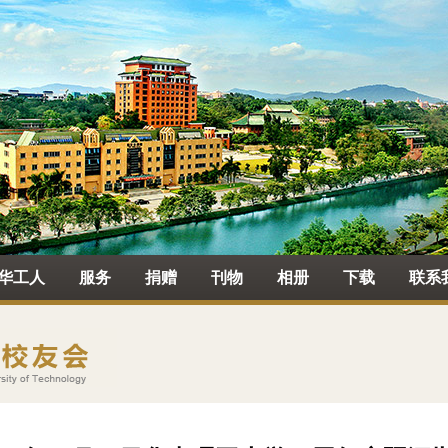
华工人
服务
捐赠
刊物
相册
下载
联系