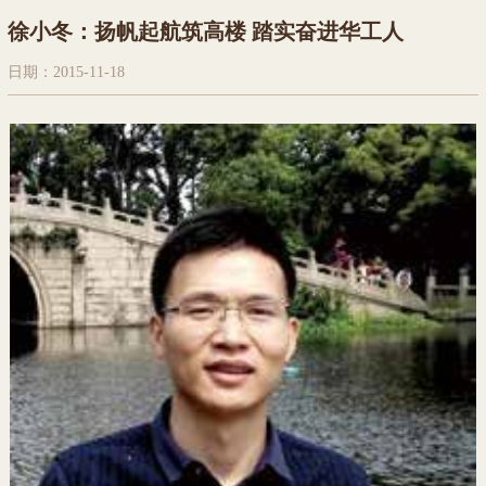
徐小冬：扬帆起航筑高楼 踏实奋进华工人
日期：2015-11-18