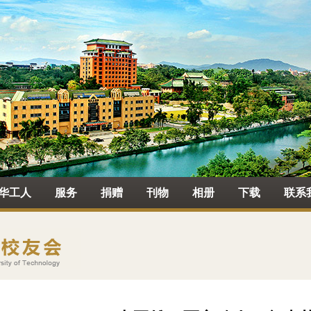
华工人
服务
捐赠
刊物
相册
下载
联系