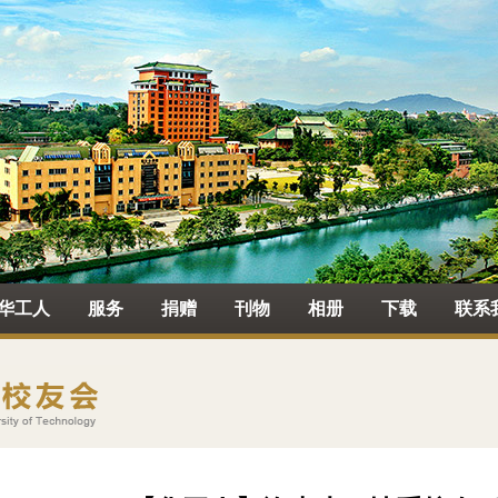
华工人
服务
捐赠
刊物
相册
下载
联系