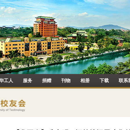
华工人
服务
捐赠
刊物
相册
下载
联系