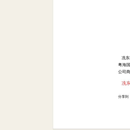
冼东
粤海
公司
冼东明
分享到