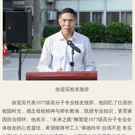
徐迎宾校友致辞
徐迎宾代表1977级高分子专业校友致辞。他回忆了往昔的
校园时光，感念母校精神与师长教诲，既授专业知识，更育家
国担当情怀。他表示，“未来之眼”雕塑是1977级高分子专业全
体校友的心意凝结，希望能将华工人“厚德尚学 自强不息 务实