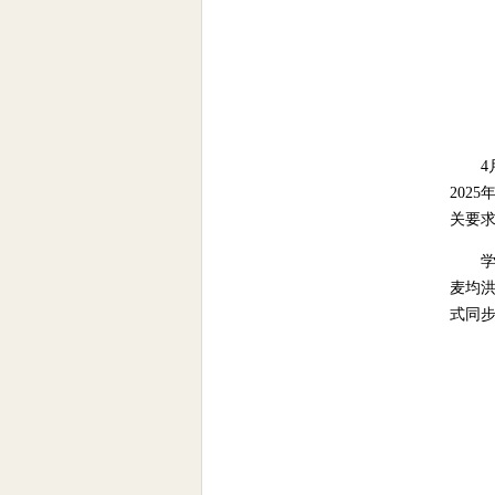
4
202
关要求
麦均
式同