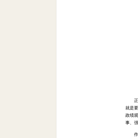
正
就是要
政绩
事、