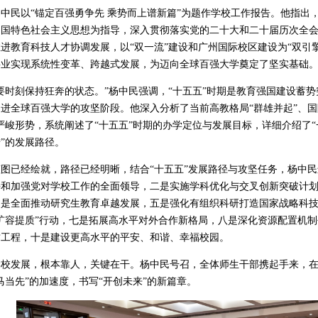
杨中民以“锚定百强勇争先 乘势而上谱新篇”为题作学校工作报告。他指出
中国特色社会主义思想为指导，深入贯彻落实党的二十大和二十届历次全
进教育科技人才协调发展，以“双一流”建设和广州国际校区建设为“双引擎”
事业实现系统性变革、跨越式发展，为迈向全球百强大学奠定了坚实基础
“要时刻保持狂奔的状态。”杨中民强调，“十五五”时期是教育强国建设蓄
进全球百强大学的攻坚阶段。他深入分析了当前高教格局“群雄并起”、国
严峻形势，系统阐述了“十五五”时期的办学定位与发展目标，详细介绍了
”的发展路径。
图已经绘就，路径已经明晰，结合“十五五”发展路径与攻坚任务，杨中民进
持和加强党对学校工作的全面领导，二是实施学科优化与交叉创新突破计
四是全面推动研究生教育卓越发展，五是强化有组织科研打造国家战略科
双扩容提质”行动，七是拓展高水平对外合作新格局，八是深化资源配置机
质工程，十是建设更高水平的平安、和谐、幸福校园。
学校发展，根本靠人，关键在干。杨中民号召，全体师生干部携起手来，在
马当先”的加速度，书写“开创未来”的新篇章。