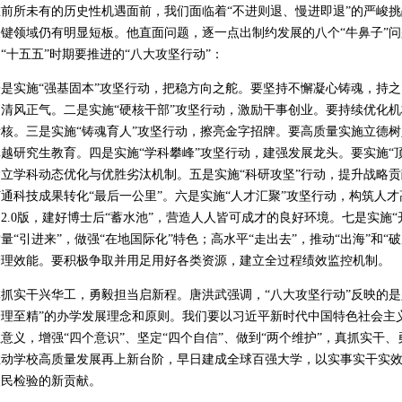
在前所未有的历史性机遇面前，我们面临着“不进则退、慢进即退”的严峻
关键领域仍有明显短板。他直面问题，逐一点出制约发展的八个“牛鼻子”
“十五五”时期要推进的“八大攻坚行动”：
一是实施“强基固本”攻坚行动，把稳方向之舵。要坚持不懈凝心铸魂，持
扬清风正气。二是实施“硬核干部”攻坚行动，激励干事创业。要持续优化
核。三是实施“铸魂育人”攻坚行动，擦亮金字招牌。要高质量实施立德树人
越研究生教育。四是实施“学科攀峰”攻坚行动，建强发展龙头。要实施“
建立学科动态优化与优胜劣汰机制。五是实施“科研攻坚”行动，提升战略
通科技成果转化“最后一公里”。六是实施“人才汇聚”攻坚行动，构筑人
2.0版，建好博士后“蓄水池”，营造人人皆可成才的良好环境。七是实施
量“引进来”，做强“在地国际化”特色；高水平“走出去”，推动“出海”和“
管理效能。要积极争取并用足用好各类资源，建立全过程绩效监控机制。
真抓实干兴华工，勇毅担当启新程。唐洪武强调，“八大攻坚行动”反映的是
理至精”的办学发展理念和原则。我们要以习近平新时代中国特色社会主义
意义，增强“四个意识”、坚定“四个自信”、做到“两个维护”，真抓实干、
推动学校高质量发展再上新台阶，早日建成全球百强大学，以实事实干实
人民检验的新贡献。