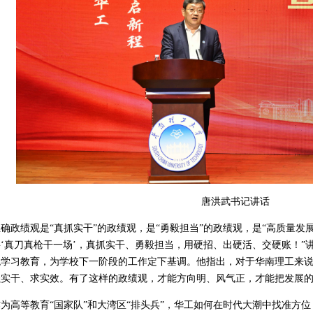
唐洪武书记讲话
确政绩观是“真抓实干”的政绩观，是“勇毅担当”的政绩观，是“高质量发
‘真刀真枪干一场’，真抓实干、勇毅担当，用硬招、出硬活、交硬账！”
观学习教育，为学校下一阶段的工作定下基调。他指出，对于华南理工来
强实干、求实效。有了这样的政绩观，才能方向明、风气正，才能把发展
作为高等教育“国家队”和大湾区“排头兵”，华工如何在时代大潮中找准方