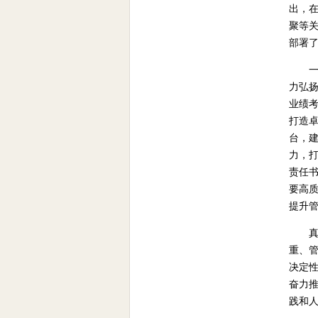
出，
聚等
部署了
力弘
业绩考
打造卓
台，
力，打
责任书
要高质
提升
重、管
决定性
奋力
践和