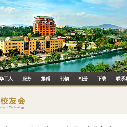
华工人
服务
捐赠
刊物
相册
下载
联系