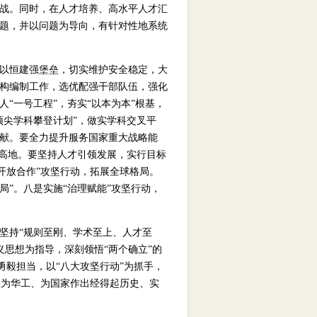
挑战。同时，在人才培养、高水平人才汇
问题，并以问题为导向，有针对性地系统
之以恒建强堡垒，切实维护安全稳定，大
机构编制工作，选优配强干部队伍，强化
“一号工程”，夯实“以本为本”根基，
顶尖学科攀登计划”，做实学科交叉平
贡献。要全力提升服务国家重大战略能
才高地。要坚持人才引领发展，实行目标
“开放合作”攻坚行动，拓展全球格局。
破局”。八是实施“治理赋能”攻坚行动，
坚持“规则至刚、学术至上、人才至
思想为指导，深刻领悟“两个确立”的
勇毅担当，以“八大攻坚行动”为抓手，
效为华工、为国家作出经得起历史、实