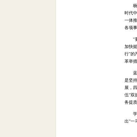
时代
一体推
各项
加快挺
行”的
革举措
蓝
是坚
展，
伍“
务提
出“一