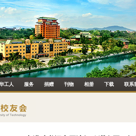
华工人
服务
捐赠
刊物
相册
下载
联系