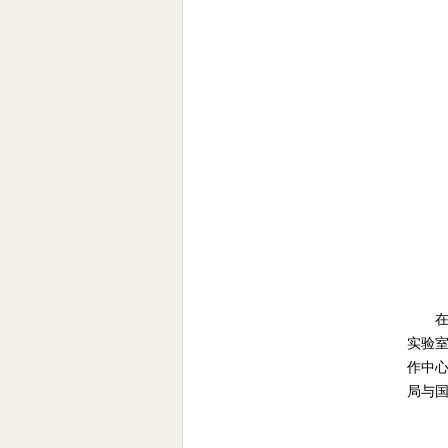
在
实验
作中
局与