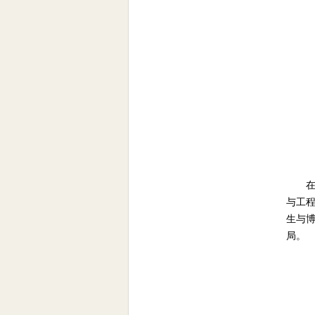
在
与工
生与博
局。