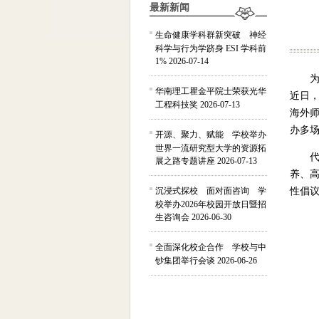
最新新闻
生命健康学科群新突破 神经
科学与行为学跻身 ESI 学科前
1%
2026-07-14
华南理工瞿金平院士荣获光华
近日
工程科技奖
2026-07-13
海外
办多
开源、聚力、赋能 学校举办
世界一流研究型大学的资源拓
展之路专题讲座
2026-07-13
养、
沉浸式探校 面对面咨询 学
性倡
校举办2026年校园开放日暨招
生咨询会
2026-06-30
全面深化校企合作 学校与中
钞集团举行会谈
2026-06-26