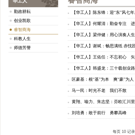
睿智商海
华工人
勤政耕耘
【华工人】陈东锋：迎“东”风七年
创业凯歌
【华工人】何耀清：勤奋专注 进
睿智商海
【华工人】梁仲健：用心演奏人生
科教人生
【华工人】谢斌：畅思满纸 赤忱
师德芳謦
【华工人】王佑任：不忘初心 矢
【华工人】韩盛龙：三十载创业路
区豪基：根“基”为本 爽“豪”为人
马一民：时光不老 我们不散
黄翔、喻力、朱志坚：芬欧汇川里的
刘培勇：敢于前行 勇攀高峰
每页
10
记