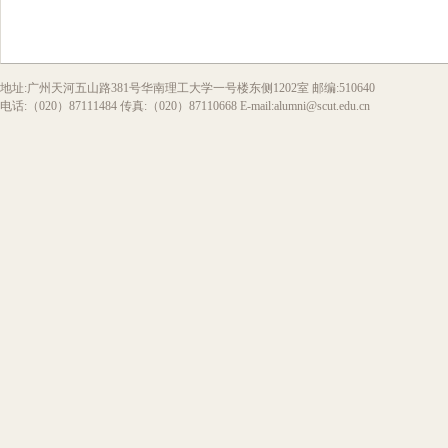
地址:广州天河五山路381号华南理工大学一号楼东侧1202室 邮编:510640
电话:（020）87111484 传真:（020）87110668 E-mail:alumni@scut.edu.cn