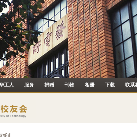
华工人
服务
捐赠
刊物
相册
下载
联系