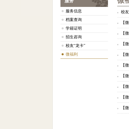
微
服务
服务信息
校友
档案查询
【微
学籍证明
【微
招生咨询
【微
校友“龙卡”
微福利
【微
【微
【微
【微
【微
【微